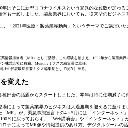
20年はそこに新型コロナウイルスという驚異的な変数が加わる
自体も一変しました。製薬業界においても、従来型のビジネス
し、「2021年医療・製薬業界動向」というテーマでご講演い
医薬情報担当者（MR）として活動。この経験を踏まえ、1992年から製薬業
ン株式会社に移籍。Monthlyミクスの編集長に就任。
、同社の代表取締役兼ミクス編集長として現在に至る。
スを変えた
の各種部会の話題からスタートしました。本年は特に任期満了
登場によって製薬業界のビジネスは大過渡期を迎えるに至りま
た「MR」が、緊急事態宣言下の4～5月には「インターネット
100％に戻っておらず、「Web講演会」や「インターネット」
コロナによってMR像や情報提供のあり方、デジタルツールの