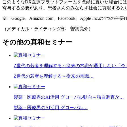
このようなDX医療プラットフォームを念頭に置いた場合に
寄与する必要があり、患者さんのみならず社会に貢献すると
※：Google、Amazon.com、Facebook、Apple Inc.
（メディカル・ライティング部 曽我亮介）
その他の真和セミナー
Z世代の若者を理解する～従来の常識が通用しない「今
Z世代の若者を理解する～従来の常識…
製薬・医療界のAI活用 グローバル動向～独自調査か…
製薬・医療界のAI活用 グローバル…