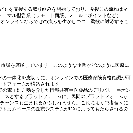
など）を支援する取り組みを開始しており、今後この流れはマ
ノーマル型営業（リモート面談、メールアポイントなど）
制約の少ないオンラインならではの強みを生かしつつ、柔軟に対応するこ
、世界市場を席捲しています。このような企業がどのように医療に
ドの一体化を皮切りに、オンラインでの医療保険資格確認が可
ットフォームが構築されます。
での電子処方箋を介した情報共有⇒医薬品のデリバリー⇒オン
ベースとするプラットフォームに、民間のプラットフォームが
スチャンスも生まれるかもしれません。これにより患者個々に
ウトカムベースの医療システムがDXによってもたらされるの