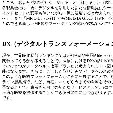
ところ、およそ7割の会社が「変わる」と回答しました（図1
各製薬会社は、既にデジタルを活用した新たな情報提供ツール
インドセットの変革も伴いながら一気に浸透すると考えられ
へ」、また「MR to Dr（1vs1）からMR to Dr G
とのできる新しいMR像やマーケティング戦略が求められて
DX（デジタルトランスフォーメーショ
現在、世界時価総額ランキングではGAFA※や中国Alibab
関わってくるかを考えることで、医療におけるDXの活用の
そのひとつがデータヘルス改革プランだと考えられます（図
能になります。さらに、こうした取り組みやデータヘルス改
このような医療プラットフォームがさらに発展することで、
ライン服薬指導」など、自宅にいながら今までの医療をその
重なることで、患者さん向けの新たなサービスとして、eコマ
最適な医療を提供することができる可能性にもつながります
です。