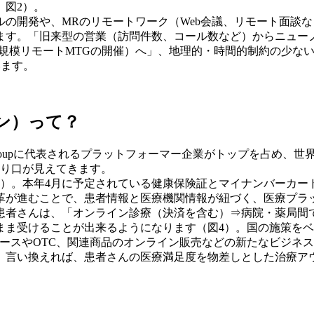
、図2）。
の開発や、MRのリモートワーク（Web会議、リモート面談
ます。「旧来型の営業（訪問件数、コール数など）からニュー
roup（vs多、小規模リモートMTGの開催）へ」、地理的・時間的
います。
ン）って？
a Groupに代表されるプラットフォーマー企業がトップを占め
切り口が見えてきます。
3）。本年4月に予定されている健康保険証とマイナンバーカー
革が進むことで、患者情報と医療機関情報が紐づく、医療プラ
患者さんは、「オンライン診療（決済を含む）⇒病院・薬局間
まま受けることが出来るようになります（図4）。国の施策を
ースやOTC、関連商品のオンライン販売などの新たなビジネ
。言い換えれば、患者さんの医療満足度を物差しとした治療ア