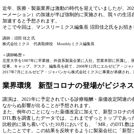
近年、医療・製薬業界は激動の時代を迎えていましたが、20
ーメーション）の加速が半ば強制的に実施され、我々の生活
加速すると予想されます。
そこで今回は、マンスリーミクス編集長 沼田佳之氏をお招き
講師：沼田 佳之 氏
株式会社ミクス 代表取締役 Monthlyミクス編集長
＜講師略歴＞
北里大学を1987年に卒業後、外資系製薬企業に入社。営業本部に所属し、
従事。キャップ、デスク、編集長を経て、2008年12月にエルゼビア・ジャパ
2017年7月にエルゼビア・ジャパンから株式会社ミクスに事業が承継され
業界環境 新型コロナの登場がビジネ
講演は、2021年に予定されている診療報酬・薬価改定関連
なからぬ影響が出ることが予想されます。
また、例年のことになった薬価改定に加えて、新型コロナの
DTL数を調査したデータでは、これまでずっとトップであっ
比較的に落ち着いていた10月においても、「MR」のDTL数は
したことです。この結果を反映するように製薬会社に「新型