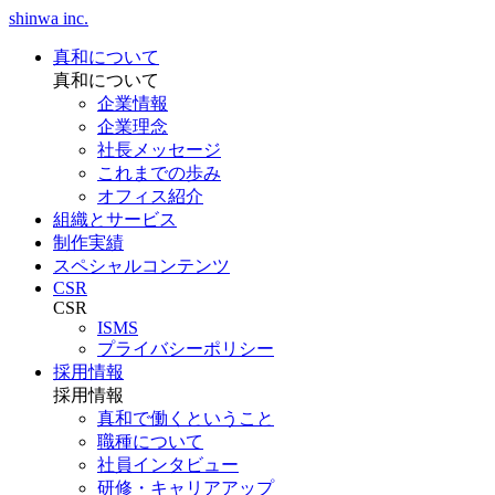
shinwa inc.
真和について
真和について
企業情報
企業理念
社長メッセージ
これまでの歩み
オフィス紹介
組織とサービス
制作実績
スペシャルコンテンツ
CSR
CSR
ISMS
プライバシーポリシー
採用情報
採用情報
真和で働くということ
職種について
社員インタビュー
研修・キャリアアップ